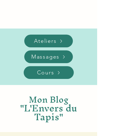
Ateliers
Massages
Cours
Mon Blog
"L'Envers du
Tapis"