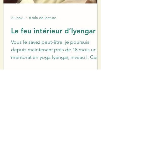
21 janv.
8 min de lecture
Le feu intérieur d’Iyengar
Vous le savez peut-être, je poursuis
depuis maintenant près de 18 mois un
mentorat en yoga Iyengar, niveau I. Ces
études passionnantes occupent une
grande partie de mon temps éveillé — et
aussi de mon temps endormi. Surtout ces
derniers mois, lorsque mes rêves
matinaux se transforment en véritables
répétitions du cours débutant que
j’enseigne à 8 h. Durant ce mentorat, la
plupart des ouvrages qui peuplent mon
bureau, ma table de nuit et mes sacoches
à vélo ont été écrits par