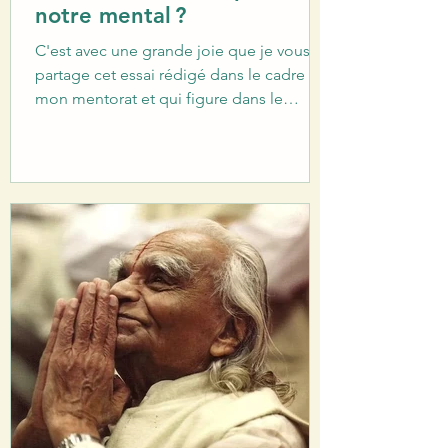
notre mental ?
C'est avec une grande joie que je vous
partage cet essai rédigé dans le cadre de
mon mentorat et qui figure dans le
deuxième numéro de La revue du
sādhaka, la revue numérique de
l’association du Centre yoga Iyengar® de
Strasbourg (cyis) ou vous trouverez des
articles passionnant partageant les points
de vus et expériences des mentorés et
professeurs. Bonne lecture ! Yoga,
attention et transformation du regard sur
Soi, une lecture de Citta face aux
fluctuations mentales et ces