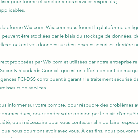
ser pour fournir et améliorer nos services respectifs ;
applicables.
 plateforme Wix.com. Wix.com nous fournit la plateforme en li
s peuvent être stockées par le biais du stockage de données, 
les stockent vos données sur des serveurs sécurisés derrière u
rect proposées par Wix.com et utilisées par notre entreprise r
I Security Standards Council, qui est un effort conjoint de mar
gences PCI-DSS contribuent à garantir le traitement sécurisé de
rnisseurs de services.
us informer sur votre compte, pour résoudre des problèmes a
es sommes dues, pour sonder votre opinion par le biais d'enquê
été, ou si nécessaire pour vous contacter afin de faire respecter 
d que nous pourrions avoir avec vous. À ces fins, nous pouvons 