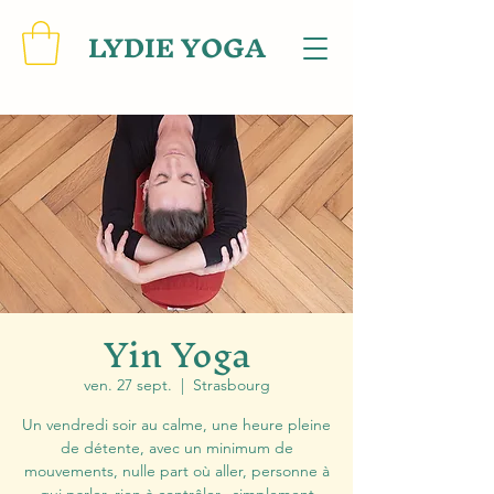
LYDIE YOGA
Yin Yoga
ven. 27 sept.
  |  
Strasbourg
Un vendredi soir au calme, une heure pleine
de détente, avec un minimum de
mouvements, nulle part où aller, personne à