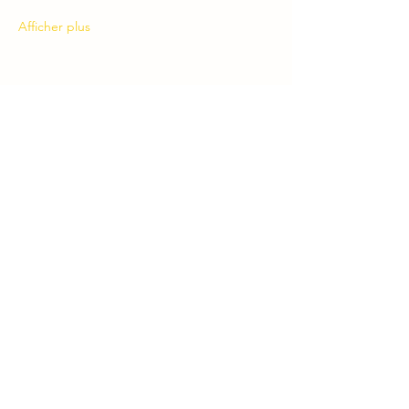
Afficher plus
Partager cet événement
Abonnez-vous à la newsletter
Envoyer